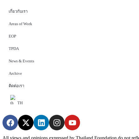
เกี่ยวกับเรา
Areas of Work
EOP
TPDA
News & Events
Archive
ติดต่อเรา
TH
All views and opinions expressed by Thailand Foundation do not refl