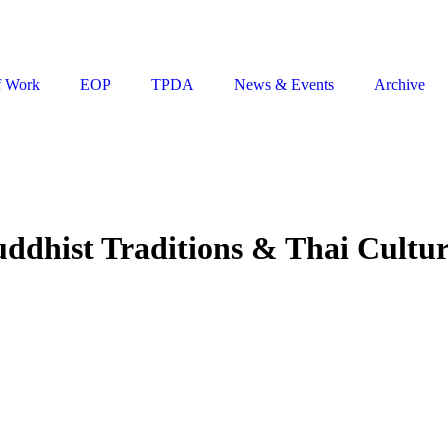
f Work
EOP
TPDA
News & Events
Archive
ddhist Traditions & Thai Cultu