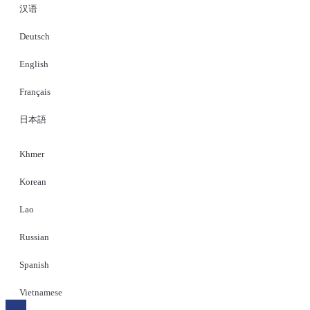
汉语
Deutsch
English
Français
日本語
Khmer
Korean
Lao
Russian
Spanish
Vietnamese