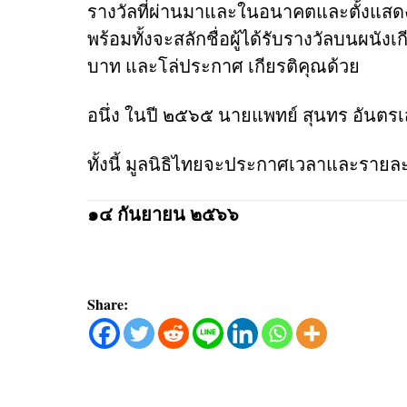
รางวัลที่ผ่านมาและในอนาคตและตั้งแสด
พร้อมทั้งจะสลักชื่อผู้ได้รับรางวัลบนผนังเ
บาท และโล่ประกาศ เกียรติคุณด้วย
อนึ่ง ในปี ๒๕๖๕
นายแพทย์ สุนทร อันตร
ทั้งนี้ มูลนิธิไทยจะประกาศเวลาและราย
๑๔ กันยายน ๒๕๖๖
Share: