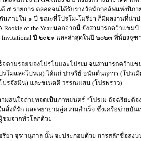
้ ๕ รายการ ตลอดจนได้รับรางวัลนักกอล์ฟแห่งปีภาย
ันภายใน ๑ ปี ขณะที่โปรโม-โมรียา ก็มีผลงานที่น่าปร
PGA Rookie of the Year นอกจากนี้ ยังสามารถคว้าแชม
vitational ปี ๒๐๒๑ และล่าสุดในปี ๒๐๒๓ พี่น้องจุฑ
เร็จตามรอยของโปรโมและโปรเม จนสามารถคว้าแชมป์ L
รโมและโปรเม) ได้แก่ ปาจรีย์ อนันต์นฤการ (โปรเมียว
 (โปรจัสมิน) และชเนตตี วรรณแสน (โปรพราว)
ับความสนใจถ่ายทอดเป็นภาพยนตร์ “โปรเม อัจฉริยะต้
จในสิ่งที่รัก และพยายามสู่ความสําเร็จ ซึ่งเครือข่ายบันเ
ผู้ชมจากทั่วโลกด้วย
ียา จุฑานุกาล นั้น จะประกอบด้วย การสลักชื่อลงบนถ้วย