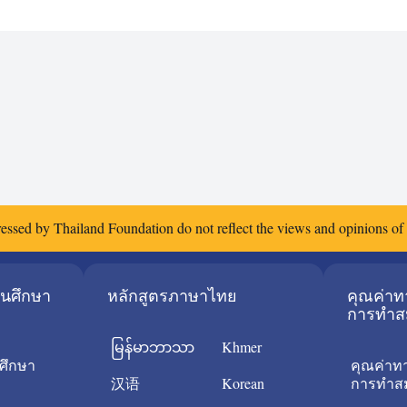
essed by Thailand Foundation do not reflect the views and opinions o
ยนศึกษา
หลักสูตรภาษาไทย
คุณค่า
การทำส
မြန်မာဘာသာ
Khmer
ศึกษา
คุณค่าท
汉语
Korean
การทำสม