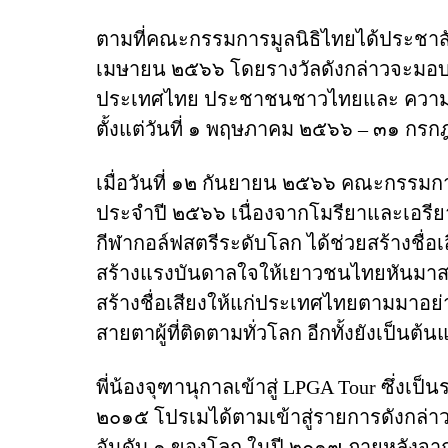
ตามที่คณะกรรมการมูลนิธิไทยได้ประชาสัม
เมษายน ๒๕๖๖ โดยรางวัลดังกล่าวจะมอบให
ประเทศไทย ประชาชนชาวไทย
และ ความ
ตั้งแต่
วันที่ ๑ พฤษภาคม ๒๕๖๖ – ๓๑ กรกฎา
เมื่อวันที่ ๑๒ กันยายน ๒๕๖๖ คณะกรรมกา
ประจำปี ๒๕๖๖ เนื่องจากโมรียาและเอรียา
กีฬากอล์ฟสตรีระดับโลก ได้ช่วยสร้างชื่อเ
สร้างแรงบันดาลใจ
ให้เยาวชนไทยหันมา
สร้างชื่อเสียงให้แก่ประเทศไทยตามมาอย่า
สายตาผู้ที่ติดตามทั่วโลก อีกทั้งยังเป็นต
พี่น้องจุฑานุกาลเข้าสู่ LPGA Tour ซึ่ง
๒๐๑๕ โปรเมได้ตามเข้าสู่รายการดังกล่าว
อันดับ ๑ ของโลก ในปี ๒๐๑๗ ภายหลังจากได