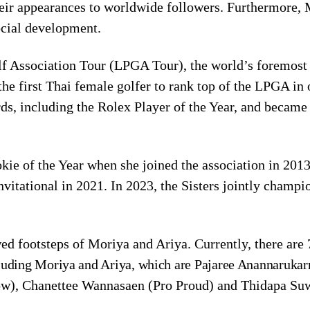
heir appearances to worldwide followers. Furthermore, 
cial development.
lf Association Tour (LPGA Tour), the world’s foremost
the first Thai female golfer to rank top of the LPGA in o
s, including the Rolex Player of the Year, and became t
e of the Year when she joined the association in 201
tational in 2021. In 2023, the Sisters jointly champi
ed footsteps of Moriya and Ariya. Currently, there are 
luding Moriya and Ariya, which are Pajaree Anannarukarn
ow), Chanettee Wannasaen (Pro Proud) and Thidapa Su