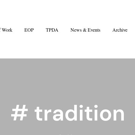
f Work
EOP
TPDA
News & Events
Archive
# tradition