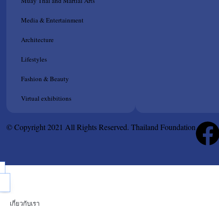
Muay Thai and Martial Arts
Media & Entertainment
Architecture
Lifestyles
Fashion & Beauty
Virtual exhibitions
© Copyright 2021 All Rights Reserved. Thailand Foundation
เกี่ยวกับเรา